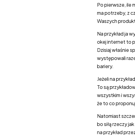
Po pierwsze, ile m
ma potrzeby, z c
Waszych produktów
Na przykład ja w
okej internet to
Dzisiaj właśnie s
występowali raze
bariery.
Jeżeli na przykła
To są przykładow
wszystkim i wszy
że to co proponuj
Natomiast szczer
bo siłą rzeczy j
na przykład prze