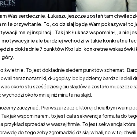
tam Was serdecznie. Łukaszu jeszcze zostań tam chwileczk
e miłe przywitanie. To, co dzisiaj będę Wam pokazywał to 
ywacji mniej inspiracji. Tak jak Łukasz wspomniał, ja nie j
 motywacyjnie ale bardziej wchodzi w takie konkretne tec
będzie dokładnie 7 punktów Kto lubi konkretne wskazówki
 góry.
o świetnie. To jest dokładnie siedem punktów schemat. Bar
owali teraz notatniki, długopisy, bo będziemy bardzo lecieli 
was około stu sześćdziesięciu slajdów a zostało mi jeszcze 
 wychodzi około mniej niż minuta na slajd.
 możemy zaczynać. Pierwsza rzecz o której chciałbym wam p
 Tak jak wspominałem, to jest cała sekwencja formuła do teg
a przykład sprzedaż w waszej firmie. To jest sekwencja która
rawdę do tego żeby zgromadzić dzisiaj w hali, no w tej chwil