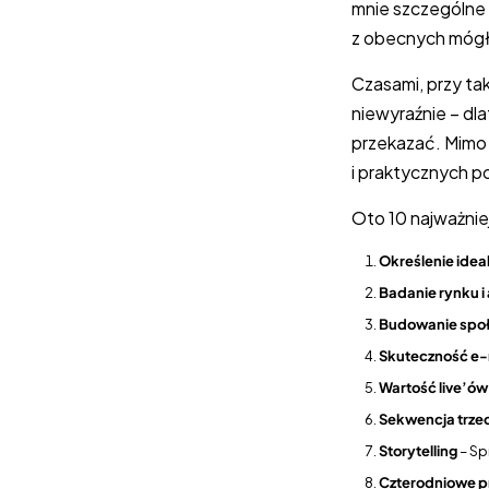
mnie szczególne 
z obecnych mógł
Czasami, przy ta
niewyraźnie – dl
przekazać. Mimo
i praktycznych p
Oto 10 najważni
Określenie idea
Badanie rynku i
Budowanie spo
Skuteczność e-
Wartość live’ów
Sekwencja trze
Storytelling
– Sp
Czterodniowe 