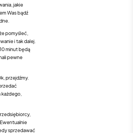
wania, jakie
ędem Was bądź
udne.
oże pomyśleć,
anie i tak dalej.
o 10 minut będą
onali pewne
Ok, przejdźmy.
sprzedać
a każdego,
rzedsiębiorcy,
 Ewentualnie
wtedy sprzedawać