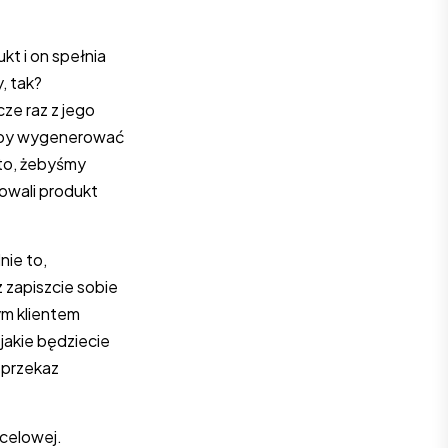
kt i on spełnia
, tak?
ze raz z jego
żeby wygenerować
 to, żebyśmy
owali produkt
nie to,
 zapiszcie sobie
ym klientem
jakie będziecie
z przekaz
ocelowej.