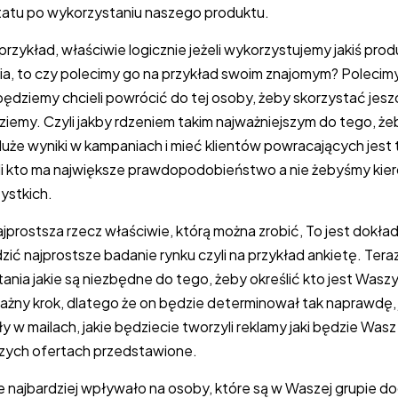
ltatu po wykorzystaniu naszego produktu.
zykład, właściwie logicznie jeżeli wykorzystujemy jakiś produ
a, to czy polecimy go na przykład swoim znajomym? Polecimy
będziemy chcieli powrócić do tej osoby, żeby skorzystać jeszc
iemy. Czyli jakby rdzeniem takim najważniejszym do tego, 
że wyniki w kampaniach i mieć klientów powracających jest
ili kto ma największe prawdopodobieństwo a nie żebyśmy kier
ystkich.
ajprostsza rzecz właściwie, którą można zrobić, To jest dokład
ić najprostsze badanie rynku czyli na przykład ankietę. Teraz
tania jakie są niezbędne do tego, żeby określić kto jest Wasz
 ważny krok, dlatego że on będzie determinował tak naprawdę, 
ły w mailach, jakie będziecie tworzyli reklamy jaki będzie Was
zych ofertach przedstawione.
ie najbardziej wpływało na osoby, które są w Waszej grupie d