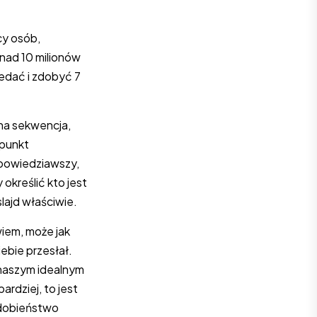
cy osób,
nad 10 milionów
edać i zdobyć 7
tna sekwencja,
 punkt
 powiedziawszy,
określić kto jest
lajd właściwie.
iem, może jak
iebie przesłał.
t naszym idealnym
ardziej, to jest
odobieństwo