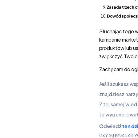
Zasada trzech 
Dowód społecz
Słuchając tego w
kampanie market
produktów lub us
zwiększyć Twoje 
Zachęcam do oglą
Jeśli szukasz ws
znajdziesz narz
Z tej samej wie
te wygenerowały
Odwiedź
ten dz
czy są jeszcze w