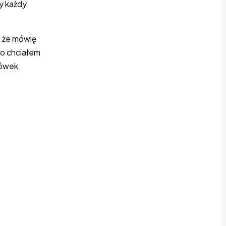
y każdy
, że mówię
co chciałem
zówek