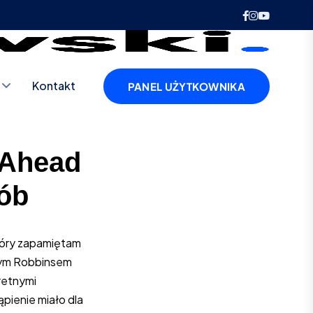
Kontakt
PANEL UŻYTKOWNIKA
 Ahead
sób
tóry zapamiętam
nym Robbinsem
retnymi
pienie miało dla