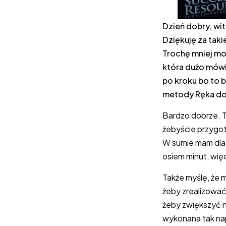
Dzień dobry, wi
Dziękuję za taki
Trochę mniej mot
która dużo mówi
po kroku bo to 
metody Ręka do
Bardzo dobrze. T
żebyście przygot
W sumie mam dla 
osiem minut, więc
Także myślę, że
żeby zrealizować
żeby zwiększyć n
wykonana tak nap