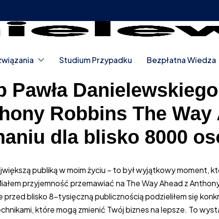
wiązania
Studium Przypadku
Bezpłatna Wiedza
p Pawła Danielewskiego
thony Robbins The Way
aniu dla blisko 8000 o
większą publiką w moim życiu – to był wyjątkowy moment, k
 Miałem przyjemność przemawiać na The Way Ahead z Antho
e przed blisko 8-tysięczną publicznością podzieliłem się konk
chnikami, które mogą zmienić Twój biznes na lepsze. To wystą