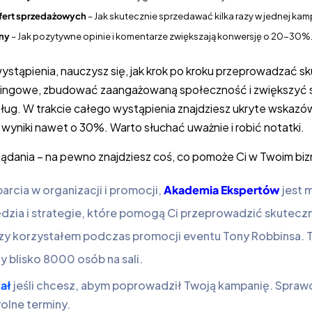
ofert sprzedażowych
– Jak skutecznie sprzedawać kilka razy w jednej kamp
ny
– Jak pozytywne opinie i komentarze zwiększają konwersję o 20-30%
ystąpienia, nauczysz się, jak krok po kroku przeprowadzać s
ingowe, zbudować zaangażowaną społeczność i zwiększyć 
ług. W trakcie całego wystąpienia znajdziesz ukryte wskazó
wyniki nawet o 30%. Warto słuchać uważnie i robić notatki.
dania – na pewno znajdziesz coś, co pomoże Ci w Twoim biz
parcia w organizacji i promocji,
Akademia Ekspertów
jest 
ędzia i strategie, które pomogą Ci przeprowadzić skutecz
dzy korzystałem podczas promocji eventu Tony Robbinsa. T
 blisko 8000 osób na sali.
iał
jeśli chcesz, abym poprowadził Twoją kampanię. Spraw
olne terminy.