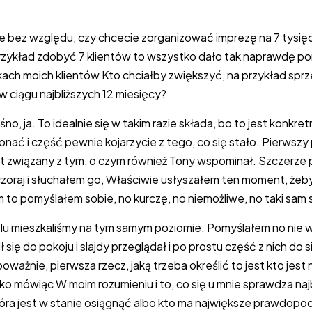
e bez względu, czy chcecie zorganizować imprezę na 7 tysię
rzykład zdobyć 7 klientów to wszystko dało tak naprawdę po
ch moich klientów Kto chciałby zwiększyć, na przykład sprz
w ciągu najbliższych 12 miesięcy?
no, ja. To idealnie się w takim razie składa, bo to jest konkre
nać i część pewnie kojarzycie z tego, co się stało. Pierwszy
t związany z tym, o czym również Tony wspominał. Szczerze
czoraj i słuchałem go, Właściwie usłyszałem ten moment, żeby 
 to pomyślałem sobie, no kurczę, no niemożliwe, no taki sam s
lu mieszkaliśmy na tym samym poziomie. Pomyślałem no nie w
 się do pokoju i slajdy przeglądał i po prostu część z nich do s
 poważnie, pierwsza rzecz, jaką trzeba określić to jest kto jes
ko mówiąc W moim rozumieniu i to, co się u mnie sprawdza najb
tóra jest w stanie osiągnąć albo kto ma największe prawdop