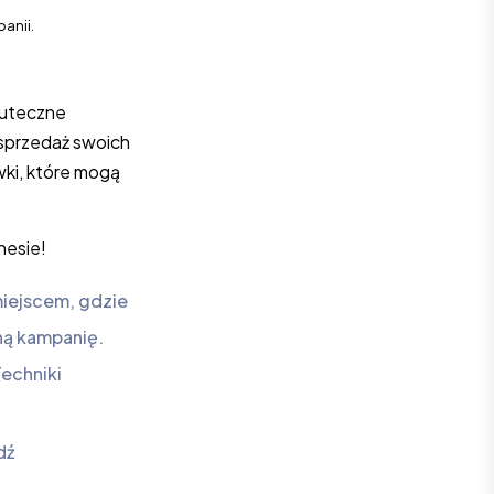
anii.
.
kuteczne
sprzedaż swoich
wki, które mogą
nesie!
miejscem, gdzie
ną kampanię.
echniki
dź