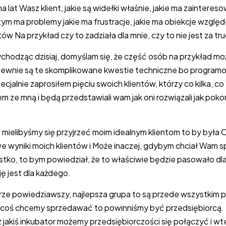
a lat Wasz klient, jakie są widełki właśnie, jakie ma zaintereso
zym ma problemy jakie ma frustracje, jakie ma obiekcje wzgl
 Na przykład czy to zadziała dla mnie, czy to nie jest za tr
ychodząc dzisiaj, domyślam się, że część osób na przykład m
 pewnie są te skomplikowane kwestie techniczne bo programow
pecjalnie zaprosiłem pięciu swoich klientów, którzy co kilka, c
m ze mną i będą przedstawiali wam jak oni rozwiązali jak pok
d mielibyśmy się przyjrzeć moim idealnym klientom to by była 
e wyniki moich klientów i Może inaczej, gdybym chciał Wam 
stko, to bym powiedział, że to właściwie będzie pasowało dl
ę jest dla każdego.
ze powiedziawszy, najlepsza grupa to są przede wszystkim p
ak coś chcemy sprzedawać to powinniśmy być przedsiębiorcą.
z jakiś inkubator możemy przedsiębiorczości się połączyć i 