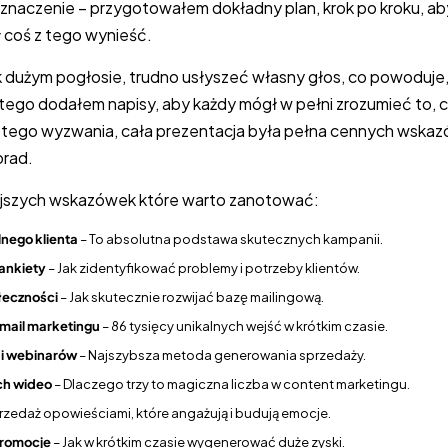
znaczenie – przygotowałem dokładny plan, krok po kroku, ab
 coś z tego wynieść.
k dużym pogłosie, trudno usłyszeć własny głos, co powoduje
atego dodałem napisy, aby każdy mógł w pełni zrozumieć to, 
 tego wyzwania, cała prezentacja była pełna cennych wska
orad.
ejszych wskazówek które warto zanotować:
lnego klienta
– To absolutna podstawa skutecznych kampanii.
 ankiety
– Jak zidentyfikować problemy i potrzeby klientów.
łeczności
– Jak skutecznie rozwijać bazę mailingową.
mail marketingu
– 86 tysięcy unikalnych wejść w krótkim czasie.
 i webinarów
– Najszybsza metoda generowania sprzedaży.
ch wideo
– Dlaczego trzy to magiczna liczba w content marketingu.
rzedaż opowieściami, które angażują i budują emocje.
promocje
– Jak w krótkim czasie wygenerować duże zyski.