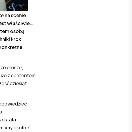
ę na scenie.
jest właściwie…
estem osobą
hniki krok
 konkretne
dzo proszę,
dużo z contentem.
sześćdziesiąt
odpowiedzieć
o,
 została
i mamy około 7