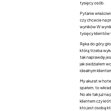
tysięcy osób.
Pytanie właściwi
czy chcecie na p
wyników W wynika
tysięcy klientów 
Ręka do góry głoś
którą trzeba wyko
tak naprawdę jes
jak siedziałem w
idealnym klientem
My akurat w hote
spałem, to wkradł
No ale tak już na
klientem czy krót
kto jest osobą k