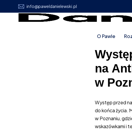
info@paweldanielewski.pl
O Pawle
Roz
Wystę
na An
w Pozn
Występ przed naj
do końca życia.
w Poznaniu, gdzi
wskazówkami i te