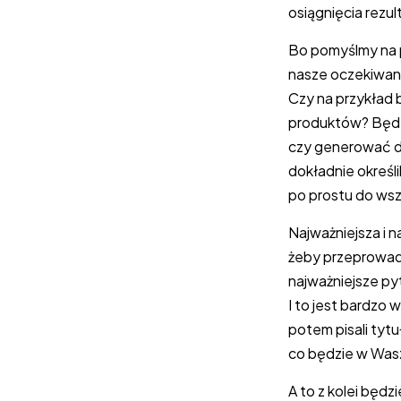
osiągnięcia rezu
Bo pomyślmy na pr
nasze oczekiwani
Czy na przykład 
produktów? Będz
czy generować du
dokładnie określ
po prostu do wsz
Najważniejsza i n
żeby przeprowadz
najważniejsze py
I to jest bardzo
potem pisali tytu
co będzie w Was
A to z kolei będz