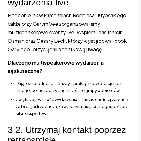
wydarzenia live
Podobnie jak w kampaniach Robbinsa i Kiyosakiego,
także przy Garym Vee zorganizowaliśmy
multispeakerowe eventy live. Wspierali nas Marcin
Osman oraz Cesary Lech, którzy występowali obok
Gary’ego i przyciągali dodatkową uwagę.
Dlaczego multispeakerowe wydarzenia
są skuteczne?
Dają różnorodność — każdy z prelegentów oferuje coś
innego, co może przyciągnąć różne grupy odbiorców.
Zwiększają wartość wydarzenia — ludzie chętniej zapłacą
za bilet, jeśli zobaczą, że w jednym miejscu mogą spotkać
kilku ekspertów.
3.2. Utrzymaj kontakt poprzez
retransmisje