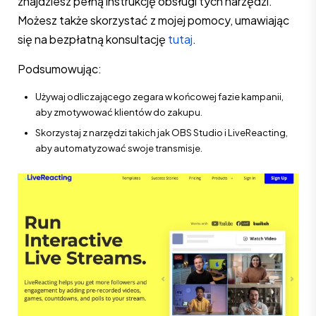
znajdziesz pełną instrukcję obsługi tych narzędzi.
Możesz także skorzystać z mojej pomocy, umawiając
się na bezpłatną konsultację
tutaj
.
Podsumowując:
Używaj odliczającego zegara w końcowej fazie kampanii,
aby zmotywować klientów do zakupu.
Skorzystaj z narzędzi takich jak OBS Studio i LiveReacting,
aby automatyzować swoje transmisje.