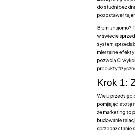
do studni bez dn
pozostawał tajem
Brzmi znajomo? T
w świecie sprzed
system sprzedażo
mierzalne efekty
pozwolą Ci wykorz
produkty fizyczne
Krok 1: 
Wielu przedsiębi
pomijając istotę
że marketing to 
budowanie relac
sprzedaż stanie s