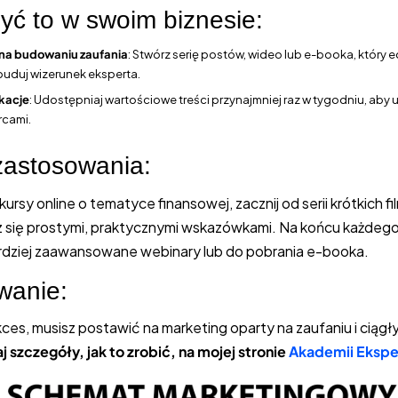
yć to w swoim biznesie:
 na budowaniu zaufania
: Stwórz serię postów, wideo lub e-booka, który 
buduj wizerunek eksperta.
kacje
: Udostępniaj wartościowe treści przynajmniej raz w tygodniu, aby 
rcami.
zastosowania:
 kursy online o tematyce finansowej, zacznij od serii krótkich f
sz się prostymi, praktycznymi wskazówkami. Na końcu każdego 
rdziej zaawansowane webinary lub do pobrania e-booka.
anie:
ces, musisz postawić na marketing oparty na zaufaniu i ciąg
j szczegóły, jak to zrobić, na mojej stronie
Akademii Eksp