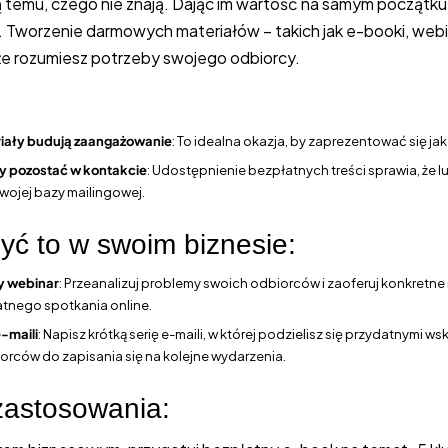
ją temu, czego nie znają. Dając im wartość na samym początku,
. Tworzenie darmowych materiałów – takich jak e-booki, webi
, że rozumiesz potrzeby swojego odbiorcy.
ały budują zaangażowanie
: To idealna okazja, by zaprezentować się jak
y pozostać w kontakcie
: Udostępnienie bezpłatnych treści sprawia, że l
Twojej bazy mailingowej.
yć to w swoim biznesie:
y webinar
: Przeanalizuj problemy swoich odbiorców i zaoferuj konkretne
tnego spotkania online.
e-maili
: Napisz krótką serię e-maili, w której podzielisz się przydatnymi 
iorców do zapisania się na kolejne wydarzenia.
zastosowania: