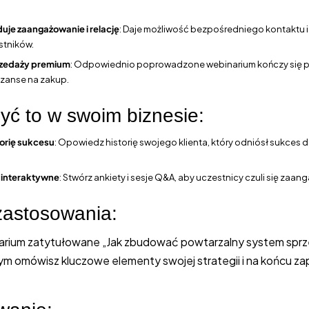
je zaangażowanie i relację
: Daje możliwość bezpośredniego kontaktu 
stników.
przedaży premium
: Odpowiednio poprowadzone webinarium kończy się pr
szanse na zakup.
yć to w swoim biznesie:
torię sukcesu
: Opowiedz historię swojego klienta, który odniósł sukces 
 interaktywne
: Stwórz ankiety i sesje Q&A, aby uczestnicy czuli się zaan
zastosowania:
narium zatytułowane „Jak zbudować powtarzalny system spr
rym omówisz kluczowe elementy swojej strategii i na końcu z