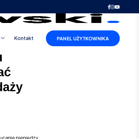
Kontakt
PANEL UŻYTKOWNIKA
u
ać
daży
ucanie pieniędzy