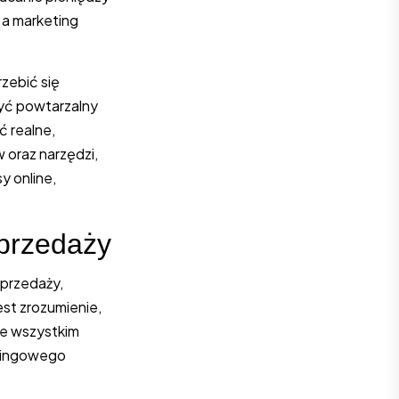
 a marketing
zebić się
zyć powtarzalny
ć realne,
 oraz narzędzi,
y online,
Sprzedaży
sprzedaży,
est zrozumienie,
de wszystkim
etingowego