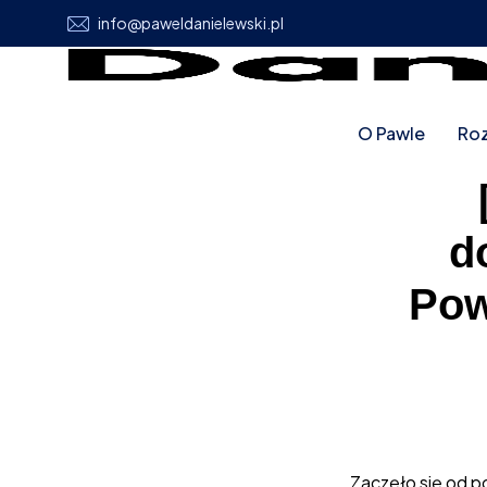
info@paweldanielewski.pl
O Pawle
Roz
d
Pow
Zaczęło się od p