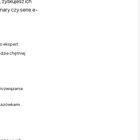
 zyskujesz ich
nary czy serie e-
o ekspert.
udzie chętniej
 rozwiązania
wskazówkami