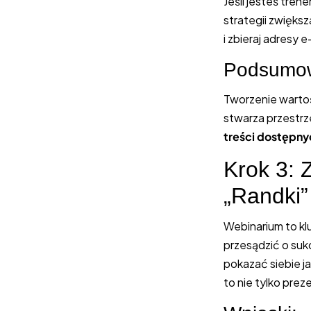
Jeśli jesteś tre
strategii zwięks
i zbieraj adresy
Podsumow
Tworzenie wartoś
stwarza przestrz
treści dostępny
Krok 3: 
„Randki
Webinarium to k
przesądzić o suk
pokazać siebie j
to nie tylko preze