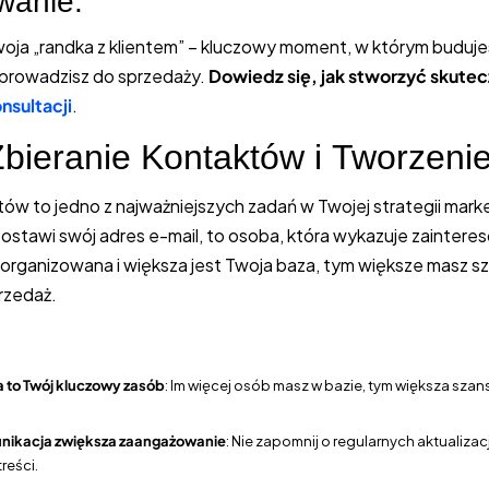
anie:
oja „randka z klientem” – kluczowy moment, w którym buduj
 prowadzisz do sprzedaży.
Dowiedz się, jak stworzyć skute
nsultacji
.
Zbieranie Kontaktów i Tworzeni
tów to jedno z najważniejszych zadań w Twojej strategii mark
zostawi swój adres e-mail, to osoba, która wykazuje zainter
j zorganizowana i większa jest Twoja baza, tym większe masz s
przedaż.
 to Twój kluczowy zasób
: Im więcej osób masz w bazie, tym większa sza
nikacja zwiększa zaangażowanie
: Nie zapomnij o regularnych aktualizac
reści.