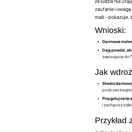
że ludzie nie ufa
zaufanie i uwagę
maili – pokazuje
Wnioski:
Darmowe materi
Dają powód, ab
zapisują się do 
Jak wdroż
Stwórz darmow
podczas bezpła
Przygotuj serię 
i zachęcisz odb
Przykład 