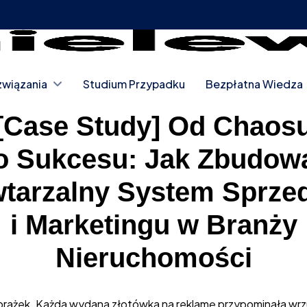
wiązania
Studium Przypadku
Bezpłatna Wiedza
[Case Study] Od Chaos
o Sukcesu: Jak Zbudow
tarzalny System Sprze
i Marketingu w Branży
Nieruchomości
orażek. Każda wydana złotówka na reklamę przypominała wrz