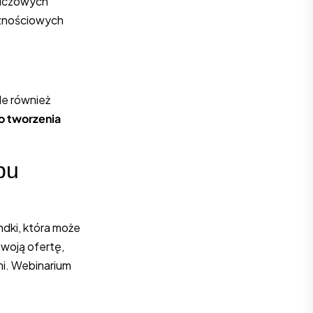
luczowych
cznościowych
le również
do tworzenia
pu
dki, która może
swoją ofertę,
mi. Webinarium