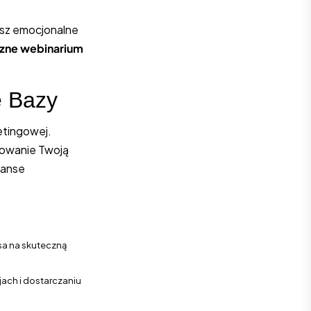
esz emocjonalne
czne webinarium
e Bazy
etingowej.
esowanie Twoją
zanse
nsa na skuteczną
jach i dostarczaniu