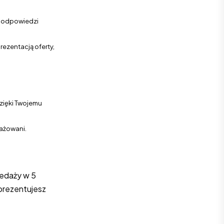
i odpowiedzi
ezentacją oferty,
dzięki Twojemu
gażowani.
zedaży w 5
aprezentujesz