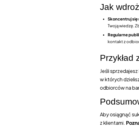
Jak wdroż
Skoncentruj się
Twoją wiedzę. Z
Regularne publi
kontakt z odbio
Przykład 
Jeśli sprzedajesz
w których dzieli
odbiorców na ba
Podsumow
Aby osiągnąć suk
z klientami.
Pozna