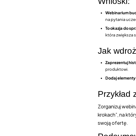
Wnioski:
Webinarium budu
na pytania ucze
To okazja do s
która zwiększa 
Jak wdroż
Zaprezentuj his
produktowi.
Dodaj elementy
Przykład 
Zorganizuj webi
krokach”, na któ
swoją ofertę.