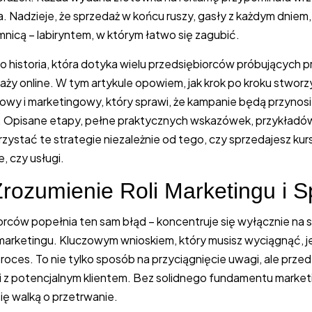
a. Nadzieje, że sprzedaż w końcu ruszy, gasły z każdym dniem,
nicą – labiryntem, w którym łatwo się zagubić.
o historia, która dotyka wielu przedsiębiorców próbujących pr
aży online. W tym artykule opowiem, jak krok po kroku stwor
wy i marketingowy, który sprawi, że kampanie będą przynosi
. Opisane etapy, pełne praktycznych wskazówek, przykładów
ystać te strategie niezależnie od tego, czy sprzedajesz kurs
, czy usługi.
Zrozumienie Roli Marketingu i 
orców popełnia ten sam błąd – koncentruje się wyłącznie na 
 marketingu. Kluczowym wnioskiem, który musisz wyciągnąć, j
proces. To nie tylko sposób na przyciągnięcie uwagi, ale prze
ji z potencjalnym klientem. Bez solidnego fundamentu mark
ię walką o przetrwanie.