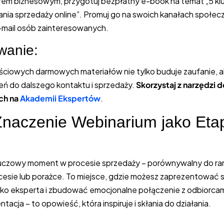
nerem biznesowym, przygotuj bezpłatny e-book na temat „5 k
zania sprzedaży online”. Promuj go na swoich kanałach społe
 e-mail osób zainteresowanych.
anie:
ciowych darmowych materiałów nie tylko buduje zaufanie, a
eń do dalszego kontaktu i sprzedaży.
Skorzystaj z narzędzi 
ch na
Akademii Ekspertów
.
Znaczenie Webinarium jako Eta
”
luczowy moment w procesie sprzedaży – porównywalny do ran
cesie lub porażce. To miejsce, gdzie możesz zaprezentować 
ako eksperta i zbudować emocjonalne połączenie z odbiorca
ntacja – to opowieść, która inspiruje i skłania do działania.