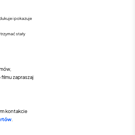
edukuje i pokazuje
utrzymać stały
ilmów,
filmu zapraszaj
łym kontakcie
ertów
.