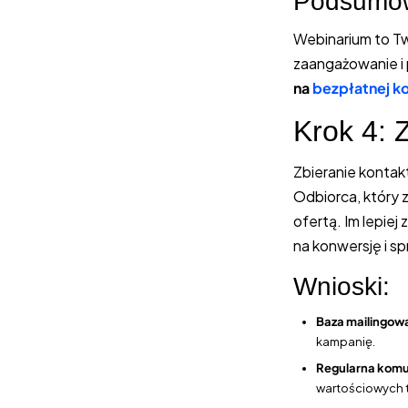
Podsumow
Webinarium to Tw
zaangażowanie i
na
bezpłatnej ko
Krok 4: 
Zbieranie kontak
Odbiorca, który 
ofertą. Im lepie
na konwersję i s
Wnioski:
Baza mailingowa
kampanię.
Regularna komu
wartościowych t